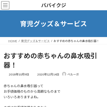
コ
ナ
パパイクジ
ン
ビ
テ
ゲ
ン
ー
ツ
シ
育児グッズ＆サービス
へ
ョ
ス
ン
キ
に
ッ
移
HOME
育児グッズ＆サービス
おすすめの赤ちゃんの鼻水吸引器！
プ
動
おすすめの赤ちゃんの鼻水吸引
器！
最
2018年10月9日
2020年12月14日
ベルーガ
終
更
赤ちゃんの鼻水吸引器って
新
日
お手頃価格のものから高額なものまで
時
いろいろありますよね。
: