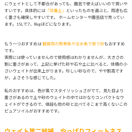
にウェイトとして不都合があっても、園芸で使えばいいので買いや
すいです。具体的には
「培養土」
といったものを選ぶと、用途も広
く重さも確保しやすいです。 ホームセンターや園芸店で売ってい
ます。15Lで7，8kgほどになります。
もう一つおすすめは
観賞用の熱帯魚や淡水魚で使う砂
もおすすめ
です。
実際には使っていませんので使用感はわかりませんが、大きさの
割に重さがあって、上記に挙げた砂や石や土に比べると、体積の小
さいウェイトが出来上がります。珍しい砂なので、やや割高です
が、よさそうな感じでした。
私のおすすめは、色が黒でスタイリッシュさがでて、見た目より
重さがあるので土や砂のウェイトの中ではかなりコンパクトなウ
ェイトができるので、値段も他の砂と比べてそこまで高くないこの
ピュアソイルがおすすめです。
ウェイト第二候補 やっぱりフィットネス