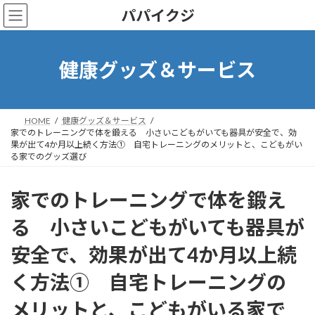
コ
ナ
パパイクジ
ン
ビ
テ
ゲ
ン
ー
ツ
シ
健康グッズ＆サービス
へ
ョ
ス
ン
キ
に
ッ
移
HOME
健康グッズ＆サービス
プ
動
家でのトレーニングで体を鍛える 小さいこどもがいても器具が安全で、効
果が出て4か月以上続く方法① 自宅トレーニングのメリットと、こどもがい
る家でのグッズ選び
家でのトレーニングで体を鍛え
る 小さいこどもがいても器具が
安全で、効果が出て4か月以上続
く方法① 自宅トレーニングの
メリットと、こどもがいる家で